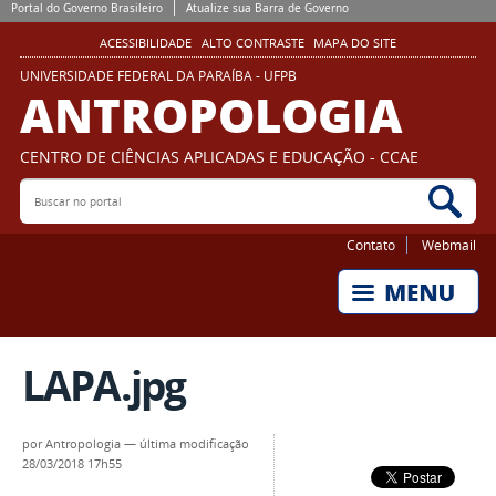
Portal do Governo Brasileiro
Atualize sua Barra de Governo
ACESSIBILIDADE
ALTO CONTRASTE
MAPA DO SITE
UNIVERSIDADE FEDERAL DA PARAÍBA - UFPB
ANTROPOLOGIA
CENTRO DE CIÊNCIAS APLICADAS E EDUCAÇÃO - CCAE
Buscar no portal
Bus
Contato
Webmail
LAPA.jpg
por
Antropologia
—
última modificação
28/03/2018 17h55