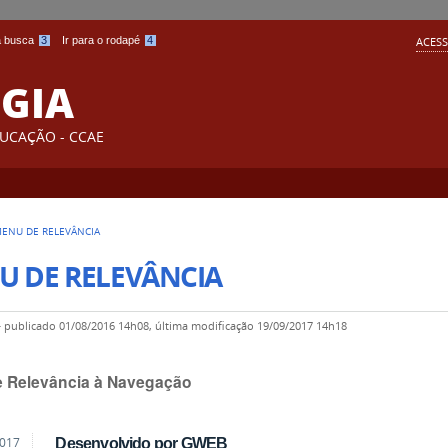
 a busca
3
Ir para o rodapé
4
ACESS
GIA
DUCAÇÃO - CCAE
ENU DE RELEVÂNCIA
U DE RELEVÂNCIA
—
publicado
01/08/2016 14h08,
última modificação
19/09/2017 14h18
 Relevância à Navegação
2017
Desenvolvido por GWEB