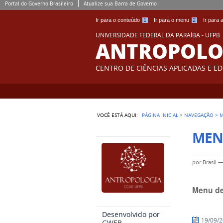
Portal do Governo Brasileiro
Atualize sua Barra de Governo
Ir para o conteúdo
1
Ir para o menu
2
Ir para
UNIVERSIDADE FEDERAL DA PARAÍBA - UFPB
ANTROPOLO
CENTRO DE CIÊNCIAS APLICADAS E E
VOCÊ ESTÁ AQUI:
PÁGINA INICIAL
>
NAVEGAÇÃO
>
M
MEN
por
Brasil
Menu de
Desenvolvido por
por
publicado
19/09/
GWEB