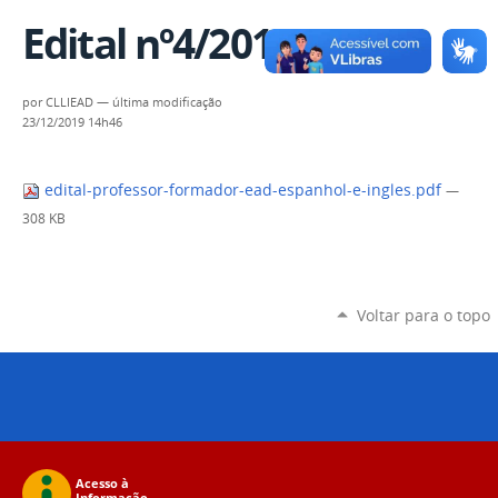
Edital nº4/2019
por
CLLIEAD
—
última modificação
23/12/2019 14h46
edital-professor-formador-ead-espanhol-e-ingles.pdf
—
308 KB
Voltar para o topo