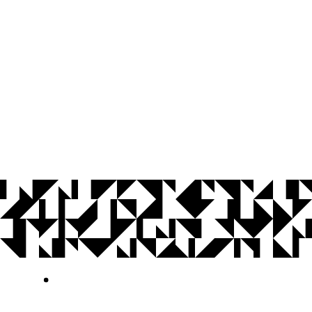
© 2026 Universidade Federal da Paraíba.
Ouvidoria
Acesso à Informação
CoMu
Acessibilidade
Dados Abertos UFPB
Privacidade e Proteção de Dados
Acesso à
Informação