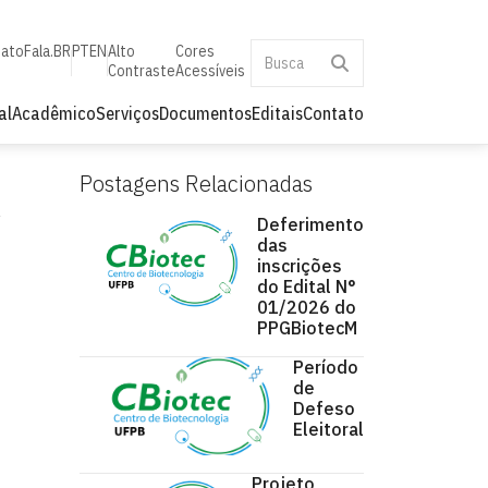
tato
Fala.BR
PT
EN
Alto
Cores
Contraste
Acessíveis
al
Acadêmico
Serviços
Documentos
Editais
Contato
Postagens Relacionadas
Deferimento
das
inscrições
do Edital N°
01/2026 do
PPGBiotecM
Período
de
Defeso
Eleitoral
Projeto