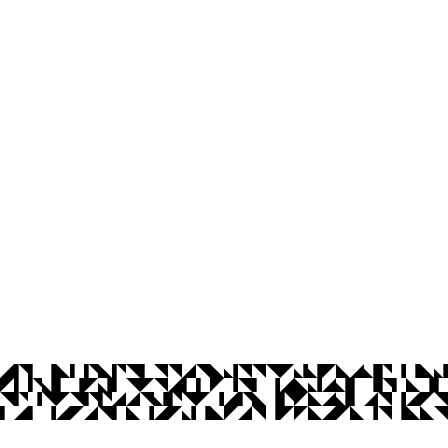
Centro de Biotecnologia - CBIOTEC
Via Ipê Amarelo
Cidade Universitária, João Pessoa - Para
CEP: 58.051-900
Telefone: +55 (83) 3216-7173
Horário de Atendimento: das 07:00 às 
© 2026 Universidade Federal da Paraíba.