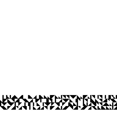
íba
16:00h
Ouvidoria
Acesso à Informação
CoMu
Acessibilidade
Dad