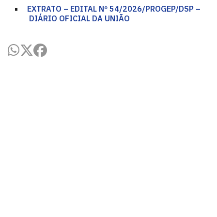
EXTRATO – EDITAL Nº 54/2026/PROGEP/DSP –
DIÁRIO OFICIAL DA UNIÃO
Secretaria Integrada de Departamentos
Via Ipê Amarelo
Cidade Universitária, João Pessoa - Paraíba
CEP: 58.051-900
Telefone: +55 (83) 3216-7366
Horário de Atendimento: 07:00 às 16:00