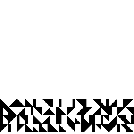
© 2026 Universidade Federal da Paraíba.
Ouvidoria
Acesso à Informação
CoMu
Acessibilidade
Dados Abertos UFPB
Privacidade e Proteção de Dados