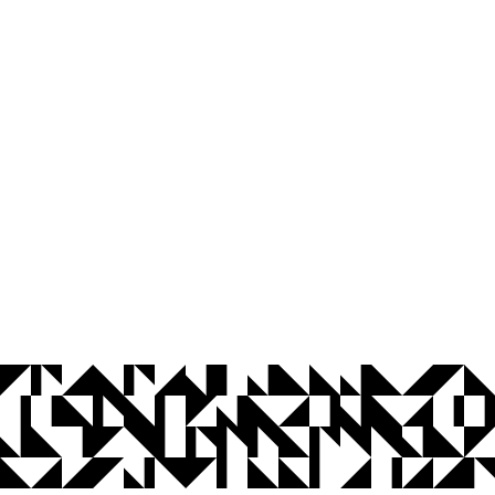
© 2026 Universidade Federal da Paraíba.
Ouvidoria
Acesso à Informação
CoMu
Acessibilidade
Dados Abertos UFPB
Privacidade e Proteção de Dados