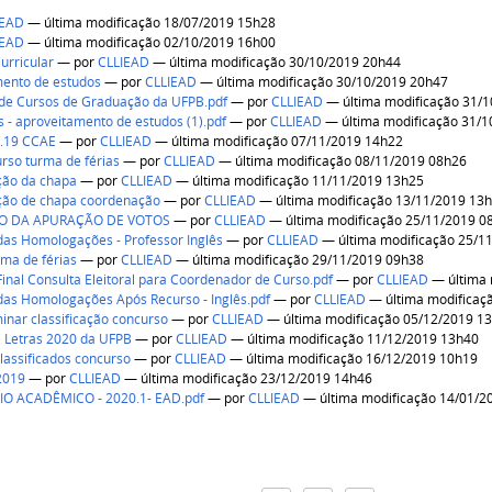
IEAD
— última modificação 18/07/2019 15h28
IEAD
— última modificação 02/10/2019 16h00
urricular
—
por
CLLIEAD
— última modificação 30/10/2019 20h44
ento de estudos
—
por
CLLIEAD
— última modificação 30/10/2019 20h47
de Cursos de Graduação da UFPB.pdf
—
por
CLLIEAD
— última modificação 31/
s - aproveitamento de estudos (1).pdf
—
por
CLLIEAD
— última modificação 31/
1.19 CCAE
—
por
CLLIEAD
— última modificação 07/11/2019 14h22
urso turma de férias
—
por
CLLIEAD
— última modificação 08/11/2019 08h26
ão da chapa
—
por
CLLIEAD
— última modificação 11/11/2019 13h25
ão de chapa coordenação
—
por
CLLIEAD
— última modificação 13/11/2019 13
O DA APURAÇÃO DE VOTOS
—
por
CLLIEAD
— última modificação 25/11/2019 0
das Homologações - Professor Inglês
—
por
CLLIEAD
— última modificação 25/1
rma de férias
—
por
CLLIEAD
— última modificação 29/11/2019 09h38
Final Consulta Eleitoral para Coordenador de Curso.pdf
—
por
CLLIEAD
— última 
das Homologações Após Recurso - Inglês.pdf
—
por
CLLIEAD
— última modificaç
minar classificação concurso
—
por
CLLIEAD
— última modificação 05/12/2019 1
 Letras 2020 da UFPB
—
por
CLLIEAD
— última modificação 11/12/2019 13h40
 classificados concurso
—
por
CLLIEAD
— última modificação 16/12/2019 10h19
/2019
—
por
CLLIEAD
— última modificação 23/12/2019 14h46
O ACADÊMICO - 2020.1- EAD.pdf
—
por
CLLIEAD
— última modificação 14/01/2