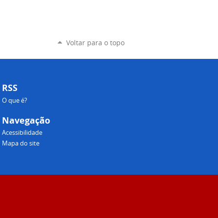
Voltar para o topo
RSS
O que é?
Navegação
Acessibilidade
Mapa do site