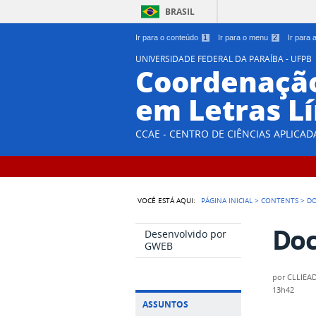
BRASIL
Ir para o conteúdo
1
Ir para o menu
2
Ir para
UNIVERSIDADE FEDERAL DA PARAÍBA - UFPB
Coordenação
em Letras L
CCAE - CENTRO DE CIÊNCIAS APLICA
VOCÊ ESTÁ AQUI:
PÁGINA INICIAL
>
CONTENTS
>
D
Do
Desenvolvido por
GWEB
por
CLLIEA
13h42
ASSUNTOS