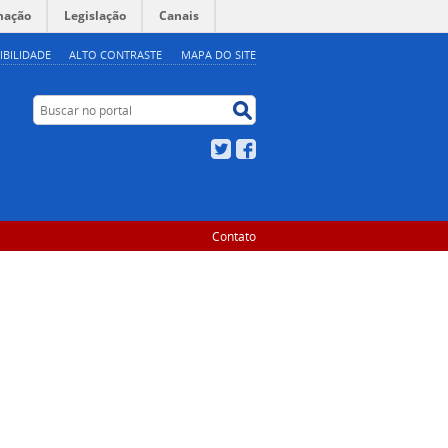
mação
Legislação
Canais
IBILIDADE
ALTO CONTRASTE
MAPA DO SITE
Buscar no portal
Buscar no portal
Twitter
Facebook
Contato