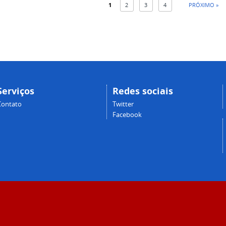
1
2
3
4
PRÓXIMO »
Serviços
Redes sociais
Contato
Twitter
Facebook