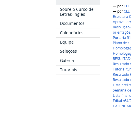
—
por
CLL
Sobre o Curso de
—
por
CLL
Letras-Inglês
Estrutura C
Aproveitam
Documentos
Resoluçao 
orientaçõe
Calendários
Portaria 5
Equipe
Plano de c
Homologaç
Seleções
Homologaç
RESULTAD
Galeria
Resultado 
Tutorial tu
Tutoriais
Resultado 
Resultado 
Lista preli
Semana de
Lista final
Edital nº4
CALENDARI