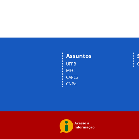
Assuntos
UFPB
MEC
CAPES
CNPq