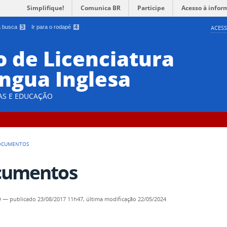
Simplifique!
Comunica BR
Participe
Acesso à infor
 a busca
3
Ir para o rodapé
4
ACESS
 de Licenciatura
íngua Inglesa
DAS E EDUCAÇÃO
OCUMENTOS
cumentos
D
—
publicado
23/08/2017 11h47,
última modificação
22/05/2024