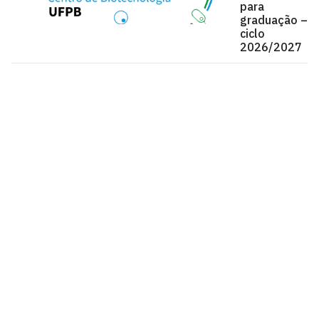
para
graduação –
ciclo
2026/2027
Centro de Biotecnologia - CBIOTEC
Via Ipê Amarelo
Cidade Universitária, João Pessoa - Paraíba
CEP: 58.051-900
Telefone: +55 (83) 3216-7173
Horário de Atendimento: das 07:00 às 16:00h