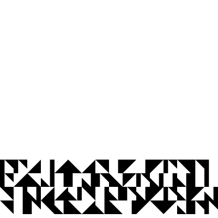
© 2026 Universidade Federal da Paraíba.
Ouvidoria
Acesso à Informação
CoMu
Acessibilidade
Dados Abertos UFPB
Privacidade e Proteção de Dados