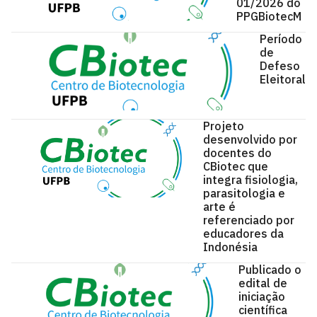
01/2026 do
PPGBiotecM
Período
de
Defeso
Eleitoral
Projeto
desenvolvido por
docentes do
CBiotec que
integra fisiologia,
parasitologia e
arte é
referenciado por
educadores da
Indonésia
Publicado o
edital de
iniciação
científica